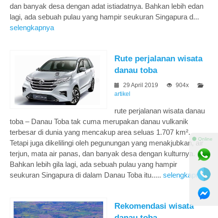
dan banyak desa dengan adat istiadatnya. Bahkan lebih edan
lagi, ada sebuah pulau yang hampir seukuran Singapura d...
selengkapnya
Rute perjalanan wisata
danau toba
29 April 2019
904x
artikel
rute perjalanan wisata danau
toba – Danau Toba tak cuma merupakan danau vulkanik
terbesar di dunia yang mencakup area seluas 1.707 km².
⚫ Online
Tetapi juga dikelilingi oleh pegunungan yang menakjubkan, air
terjun, mata air panas, dan banyak desa dengan kulturnya.
Bahkan lebih gila lagi, ada sebuah pulau yang hampir
seukuran Singapura di dalam Danau Toba itu.....
selengkapnya
Rekomendasi wisata
danau toba