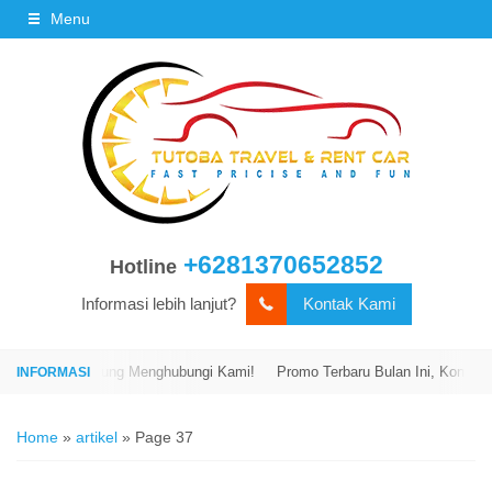
Menu
+6281370652852
Hotline
Informasi lebih lanjut?
Kontak Kami
engan Langsung Menghubungi Kami!
Promo Terbaru Bulan Ini, Kontak Ka
Home
»
artikel
»
Page 37