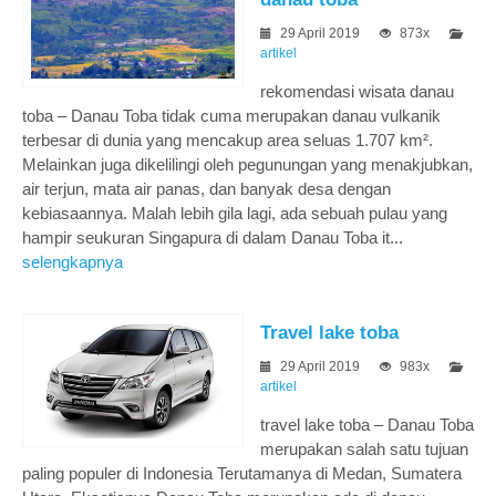
29 April 2019
873x
artikel
rekomendasi wisata danau
toba – Danau Toba tidak cuma merupakan danau vulkanik
terbesar di dunia yang mencakup area seluas 1.707 km².
Melainkan juga dikelilingi oleh pegunungan yang menakjubkan,
air terjun, mata air panas, dan banyak desa dengan
kebiasaannya. Malah lebih gila lagi, ada sebuah pulau yang
hampir seukuran Singapura di dalam Danau Toba it...
selengkapnya
Travel lake toba
29 April 2019
983x
artikel
travel lake toba – Danau Toba
merupakan salah satu tujuan
paling populer di Indonesia Terutamanya di Medan, Sumatera