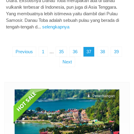
Utara. Eksotisnya Danau Toba merupakan ada di danau
vulkanik terbesar di Indonesia, pun juga di Asia Tenggara.
Yang membuatnya lebih istimewa yaitu diambil dari Pulau
Samosir. Danau Toba adalah sebuah pulau yang berada di
tengah-tengah d...
selengkapnya
Previous
1
…
35
36
37
38
39
Next
ngan
Penerbangan