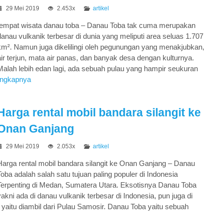
29 Mei 2019
2.453x
artikel
tempat wisata danau toba – Danau Toba tak cuma merupakan
Onan Hasang, Tele & Sijama
danau vulkanik terbesar di dunia yang meliputi area seluas 1.707
Polan...
km². Namun juga dikelilingi oleh pegunungan yang menakjubkan,
Onan Hasang, Tele & Sijama Polang
air terjun, mata air panas, dan banyak desa dengan kulturnya.
Malah lebih edan lagi, ada sebuah pulau yang hampir seukuran
Rp 350.000
/ pax
engkapnya
Harga rental mobil bandara silangit ke
Onan Ganjang
29 Mei 2019
2.053x
artikel
Harga rental mobil bandara silangit ke Onan Ganjang – Danau
Toba adalah salah satu tujuan paling populer di Indonesia
Terpenting di Medan, Sumatera Utara. Eksotisnya Danau Toba
yakni ada di danau vulkanik terbesar di Indonesia, pun juga di
yaitu diambil dari Pulau Samosir. Danau Toba yaitu sebuah