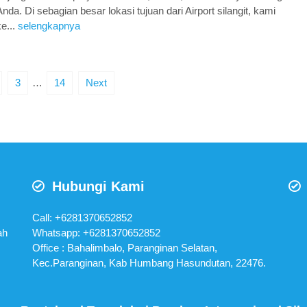
Anda. Di sebagian besar lokasi tujuan dari Airport silangit, kami
e...
selengkapnya
3
…
14
Next
Hubungi Kami
Call: +6281370652852
ah
Whatsapp:
+6281370652852
Office : Bahalimbalo, Paranginan Selatan,
Kec.Paranginan, Kab Humbang Hasundutan, 22476.