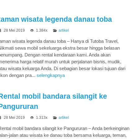
taman wisata legenda danau toba
28 Mei 2019
1.384x
artikel
taman wisata legenda danau toba – Hanya di Tutoba Travel,
Nikmati sewa mobil sekeluarga ekstra besar hingga belasan
penumpang. Dengan rental kendaraan kami. Anda akan
menerima harga relatif murah untuk perjalanan bisnis, mudik,
atau wisata keluarga Anda. Di sebagian besar lokasi tujuan dari
skon dengan pra...
selengkapnya
Rental mobil bandara silangit ke
Pangururan
28 Mei 2019
1.313x
artikel
Rental mobil bandara silangit ke Pangururan – Anda berkeinginan
jalan-jalan atau wisata ke danau toba bersama keluarga, teman,