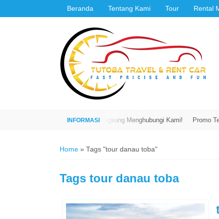
Beranda
Tentang Kami
Tour
Rental 
 Harga Hingga 50% Dengan Langsung Menghubungi Kami!
Promo Terbaru 
Home
»
Tags "tour danau toba"
Tags
tour danau toba