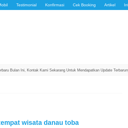
Mobil
Testimonial
Konfirmasi
Cek Booking
Artikel
In
Bulan Ini, Kontak Kami Sekarang Untuk Mendapatkan Update Terbarunya!
Penerbangan
tempat wisata danau toba