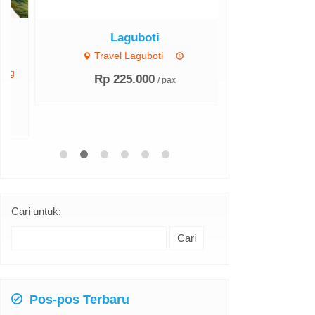
Laguboti
Parsoburan
Parm
Travel Laguboti
Parsobur
Rp 225.000
/ pax
Parmonangan
Rp 50
Cari untuk:
Pos-pos Terbaru