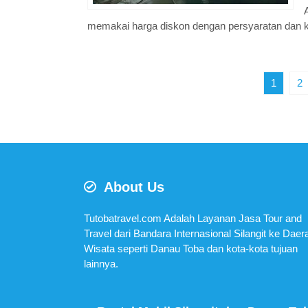
memakai harga diskon dengan persyaratan dan k
1
2
About Us
Tutobatravel.com Adalah Layanan Jasa Tour and
Travel dari Bandara Internasional Silangit ke Daer
Wisata seperti Danau Toba dan kota-kota tujuan
lainnya.