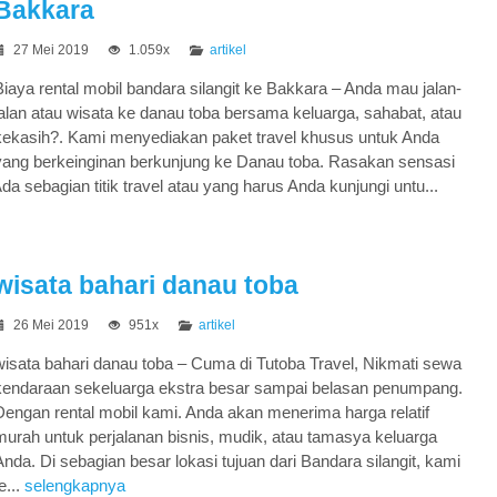
Bakkara
27 Mei 2019
1.059x
artikel
Biaya rental mobil bandara silangit ke Bakkara – Anda mau jalan-
jalan atau wisata ke danau toba bersama keluarga, sahabat, atau
kekasih?. Kami menyediakan paket travel khusus untuk Anda
yang berkeinginan berkunjung ke Danau toba. Rasakan sensasi
da sebagian titik travel atau yang harus Anda kunjungi untu...
wisata bahari danau toba
26 Mei 2019
951x
artikel
wisata bahari danau toba – Cuma di Tutoba Travel, Nikmati sewa
kendaraan sekeluarga ekstra besar sampai belasan penumpang.
Dengan rental mobil kami. Anda akan menerima harga relatif
murah untuk perjalanan bisnis, mudik, atau tamasya keluarga
Anda. Di sebagian besar lokasi tujuan dari Bandara silangit, kami
e...
selengkapnya