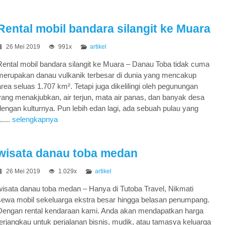
Rental mobil bandara silangit ke Muara
26 Mei 2019
991x
artikel
Rental mobil bandara silangit ke Muara – Danau Toba tidak cuma
merupakan danau vulkanik terbesar di dunia yang mencakup
area seluas 1.707 km². Tetapi juga dikelilingi oleh pegunungan
yang menakjubkan, air terjun, mata air panas, dan banyak desa
dengan kulturnya. Pun lebih edan lagi, ada sebuah pulau yang
....
selengkapnya
wisata danau toba medan
26 Mei 2019
1.029x
artikel
wisata danau toba medan – Hanya di Tutoba Travel, Nikmati
sewa mobil sekeluarga ekstra besar hingga belasan penumpang.
Dengan rental kendaraan kami. Anda akan mendapatkan harga
terjangkau untuk perjalanan bisnis, mudik, atau tamasya keluarga