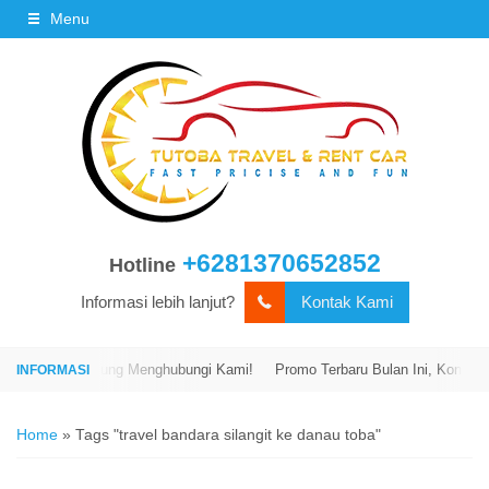
Menu
+6281370652852
Hotline
Informasi lebih lanjut?
Kontak Kami
engan Langsung Menghubungi Kami!
Promo Terbaru Bulan Ini, Kontak Ka
Home
»
Tags "travel bandara silangit ke danau toba"