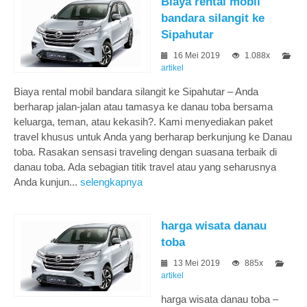
Biaya rental mobil
bandara silangit ke
Sipahutar
16 Mei 2019
1.088x
artikel
Biaya rental mobil bandara silangit ke Sipahutar – Anda
berharap jalan-jalan atau tamasya ke danau toba bersama
keluarga, teman, atau kekasih?. Kami menyediakan paket
travel khusus untuk Anda yang berharap berkunjung ke Danau
toba. Rasakan sensasi traveling dengan suasana terbaik di
danau toba. Ada sebagian titik travel atau yang seharusnya
Anda kunjun...
selengkapnya
harga wisata danau
toba
13 Mei 2019
885x
artikel
harga wisata danau toba –