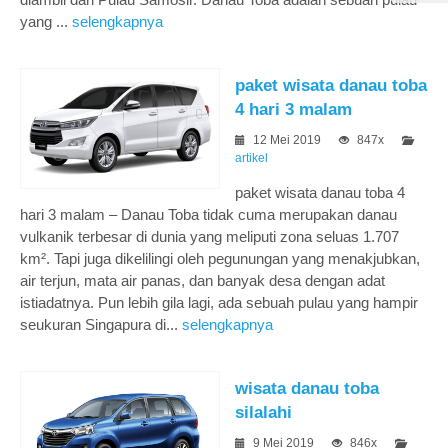
yang ...
selengkapnya
paket wisata danau toba
4 hari 3 malam
12 Mei 2019
847x
artikel
paket wisata danau toba 4
hari 3 malam – Danau Toba tidak cuma merupakan danau
vulkanik terbesar di dunia yang meliputi zona seluas 1.707
km². Tapi juga dikelilingi oleh pegunungan yang menakjubkan,
air terjun, mata air panas, dan banyak desa dengan adat
istiadatnya. Pun lebih gila lagi, ada sebuah pulau yang hampir
seukuran Singapura di...
selengkapnya
wisata danau toba
silalahi
9 Mei 2019
846x