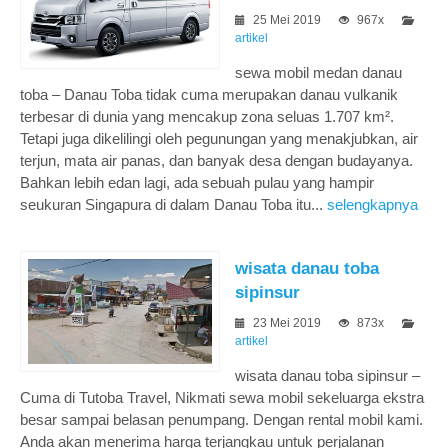
25 Mei 2019
967x
artikel
sewa mobil medan danau
toba – Danau Toba tidak cuma merupakan danau vulkanik
terbesar di dunia yang mencakup zona seluas 1.707 km².
Tetapi juga dikelilingi oleh pegunungan yang menakjubkan, air
terjun, mata air panas, dan banyak desa dengan budayanya.
Bahkan lebih edan lagi, ada sebuah pulau yang hampir
seukuran Singapura di dalam Danau Toba itu...
selengkapnya
wisata danau toba
sipinsur
23 Mei 2019
873x
artikel
wisata danau toba sipinsur –
Cuma di Tutoba Travel, Nikmati sewa mobil sekeluarga ekstra
besar sampai belasan penumpang. Dengan rental mobil kami.
Anda akan menerima harga terjangkau untuk perjalanan