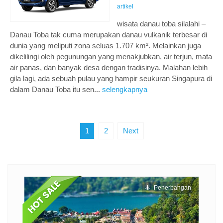
artikel
wisata danau toba silalahi –
Danau Toba tak cuma merupakan danau vulkanik terbesar di
dunia yang meliputi zona seluas 1.707 km². Melainkan juga
dikelilingi oleh pegunungan yang menakjubkan, air terjun, mata
air panas, dan banyak desa dengan tradisinya. Malahan lebih
gila lagi, ada sebuah pulau yang hampir seukuran Singapura di
dalam Danau Toba itu sen...
selengkapnya
1
2
Next
ngan
Penerbangan