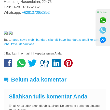
Humbang Hasundutan, 22476.
Call: +6281370652852
Whatsapp:
+6281370652852
⚫ Online
.
Tags:
harga sewa mobil bandara silangit
,
travel bandara silangit ke danau
toba
,
travel danau toba
# Bagikan informasi ini kepada teman Anda
Belum ada komentar
Silahkan tulis komentar Anda
Email Anda tidak akan dipublikasikan. Kolom yang bertanda bintang