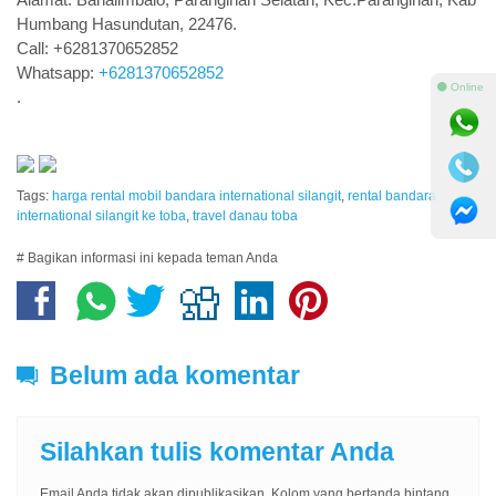
Humbang Hasundutan, 22476.
Call: +6281370652852
Whatsapp:
+6281370652852
⚫ Online
.
Tags:
harga rental mobil bandara international silangit
,
rental bandara
international silangit ke toba
,
travel danau toba
# Bagikan informasi ini kepada teman Anda
Belum ada komentar
Silahkan tulis komentar Anda
Email Anda tidak akan dipublikasikan. Kolom yang bertanda bintang