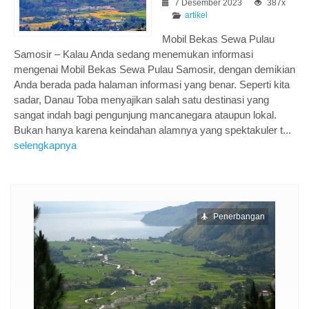
7 Desember 2023
387x
artikel
Mobil Bekas Sewa Pulau
Samosir – Kalau Anda sedang menemukan informasi
mengenai Mobil Bekas Sewa Pulau Samosir, dengan demikian
Anda berada pada halaman informasi yang benar. Seperti kita
sadar, Danau Toba menyajikan salah satu destinasi yang
sangat indah bagi pengunjung mancanegara ataupun lokal.
Bukan hanya karena keindahan alamnya yang spektakuler t...
selengkapnya
ngan
Penerbangan