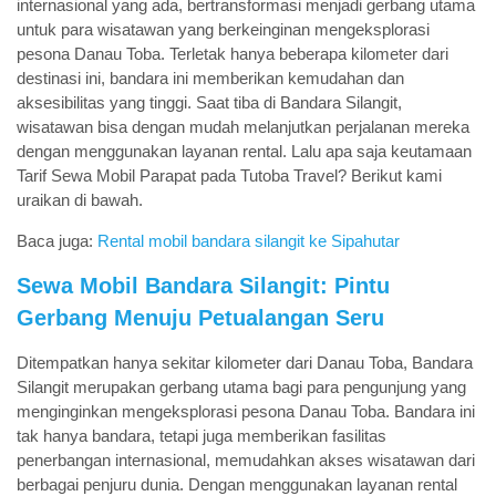
internasional yang ada, bertransformasi menjadi gerbang utama
untuk para wisatawan yang berkeinginan mengeksplorasi
pesona Danau Toba. Terletak hanya beberapa kilometer dari
destinasi ini, bandara ini memberikan kemudahan dan
aksesibilitas yang tinggi. Saat tiba di Bandara Silangit,
wisatawan bisa dengan mudah melanjutkan perjalanan mereka
dengan menggunakan layanan rental. Lalu apa saja keutamaan
Tarif Sewa Mobil Parapat pada Tutoba Travel? Berikut kami
uraikan di bawah.
Baca juga:
Rental mobil bandara silangit ke Sipahutar
Sewa Mobil Bandara Silangit: Pintu
Gerbang Menuju Petualangan Seru
Ditempatkan hanya sekitar kilometer dari Danau Toba, Bandara
Silangit merupakan gerbang utama bagi para pengunjung yang
menginginkan mengeksplorasi pesona Danau Toba. Bandara ini
tak hanya bandara, tetapi juga memberikan fasilitas
penerbangan internasional, memudahkan akses wisatawan dari
berbagai penjuru dunia. Dengan menggunakan layanan rental