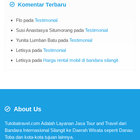
Komentar Terbaru
Flo
pada
Testimonial
Susi Anastasya Situmorang
pada
Testimonial
Yunita Lumban Batu
pada
Testimonial
Letisya
pada
Testimonial
Letisya
pada
Harga rental mobil di bandara silangit
About Us
Tutobatravel.com Adalah Layanan Jasa Tour and Travel dari
Bandara Internasional Silangit ke Daerah Wisata seperti Danau
Toba dan kota-kota tujuan lainnya.