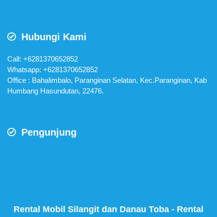
Hubungi Kami
Call: +6281370652852
Whatsapp:
+6281370652852
Office : Bahalimbalo, Paranginan Selatan, Kec.Paranginan, Kab
Humbang Hasundutan, 22476.
Pengunjung
Rental Mobil Silangit dan Danau Toba - Rental