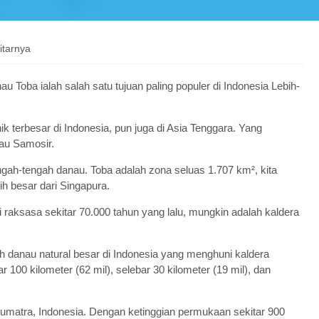
itarnya
Penerbangan
u Toba ialah salah satu tujuan paling populer di Indonesia Lebih-
k terbesar di Indonesia, pun juga di Asia Tenggara. Yang
lau Samosir.
ngah-tengah danau. Toba adalah zona seluas 1.707 km², kita
h besar dari Singapura.
Pangaribuan, Adiankoting,
Bakkar...
api raksasa sekitar 70.000 tahun yang lalu, mungkin adalah kaldera
Pangaribuan, Adiankoting, Bakkara,
Onan Ganjang
h danau natural besar di Indonesia yang menghuni kaldera
 100 kilometer (62 mil), selebar 30 kilometer (19 mil), dan
Rp 300.000
/ pax
Sumatra, Indonesia. Dengan ketinggian permukaan sekitar 900