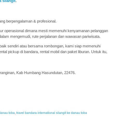
 silangit
.
ang berpengalaman & profesional.
edur operasional dimana mesti memenuhi kenyamanan pelanggan
dalam mengemudi, rute perjalanan dan wawasan pariwisata.
t, baik sendiri atau bersama rombongan, kami siap memenuhi
ntal pickup di bandara, rental mobil dan paket liburan. Untuk itu,
Paranginan, Kab Humbang Hasundutan, 22476.
danau toba
,
travel bandara international silangit ke danau toba