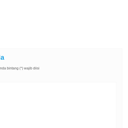
da
da bintang (*) wajib diisi