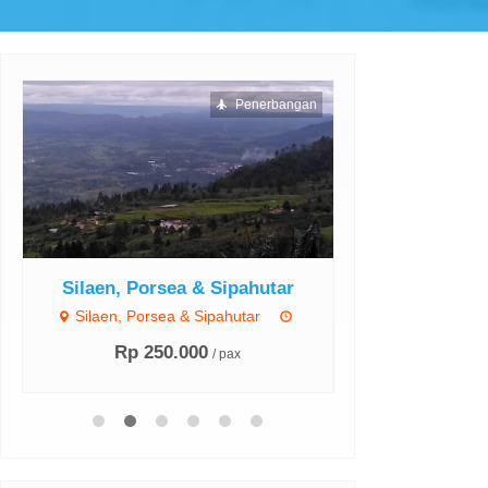
Penerbangan
Silaen, Porsea & Sipahutar
Simangum
Parli
Silaen, Porsea & Sipahutar
Simangumban, 
Rp 250.000
/ pax
Pan
Rp 45