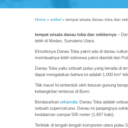
Home
»
artikel
»
tempat wisata danau toba dan sek
tempat wisata danau toba dan sekitarnya
– Dana
lebih di Medan, Sumatera Utara.
Eksotisnya Danau Toba yakni ada di danau vulkani
membuatnya lebih istimewa yakni diambil dari Pu
Danau Toba yaitu sebuah pulau yang berada di te
dapat mengatakan bahwa ini adalah 1.000 km² lebi
Titik travel Ini terbentuk oleh letusan gunung ber
kebangkitan terbesar di Bumi.
Berdasarkan
wikipedia
: Danau Toba adalah sebua
sebuah supervolcano. Danau ini panjangnya sekitar
kedalaman sampai 505 meter (1.657 kaki).
Terletak di tengah-tengah komponen utara pulau 