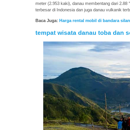
meter (2.953 kaki), danau membentang dari 2.88 °
terbesar di Indonesia dan juga danau vulkanik terb
Baca Juga:
Harga rental mobil di bandara silan
tempat wisata danau toba dan s