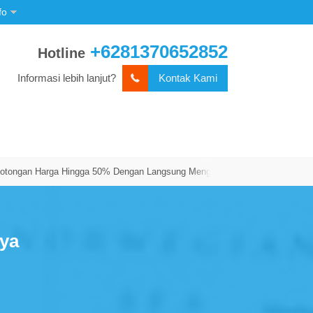
fo
+6281370652852
Hotline
Informasi lebih lanjut?
Kontak Kami
 Harga Hingga 50% Dengan Langsung Menghubungi Kami!
Promo Terbaru 
nya