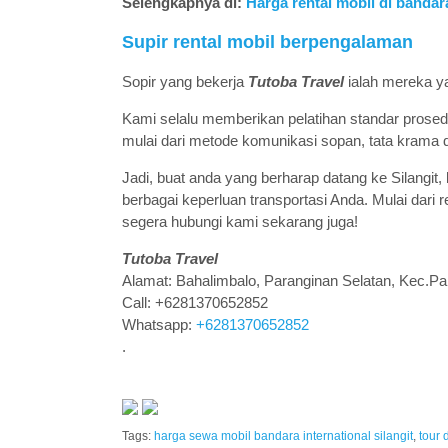
Selengkapnya di:
Harga rental mobil di bandara
Supir rental mobil berpengalaman
Sopir yang bekerja
Tutoba Travel
ialah mereka y
Kami selalu memberikan pelatihan standar pros
mulai dari metode komunikasi sopan, tata krama 
Jadi, buat anda yang berharap datang ke Silangi
berbagai keperluan transportasi Anda. Mulai dari re
segera hubungi kami sekarang juga!
Tutoba Travel
Alamat: Bahalimbalo, Paranginan Selatan, Kec.
Call: +6281370652852
Whatsapp:
+6281370652852
.
Tags:
harga sewa mobil bandara international silangit
,
tour 