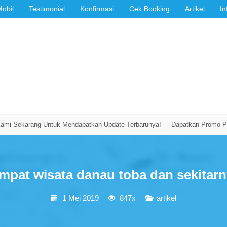
Mobil
Testimonial
Konfirmasi
Cek Booking
Artikel
In
karang Untuk Mendapatkan Update Terbarunya!
Dapatkan Promo Potongan
mpat wisata danau toba dan sekitar
1 Mei 2019
847x
artikel